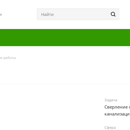
и
е работы
Задача
Сверление 
канализаци
Сфера