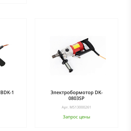
 BDK-1
Электробормотор DK-
0803SP
Арт.
MS13000261
Запрос цены