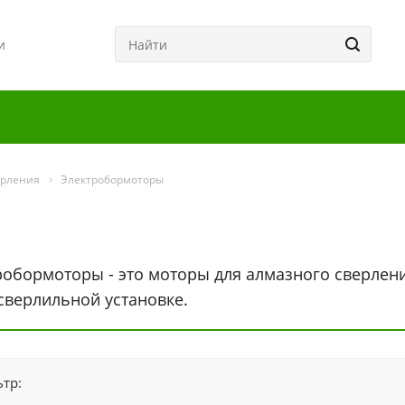
и
ерления
Электробормоторы
робормоторы - это моторы для алмазного сверлени
сверлильной установке.
тр: