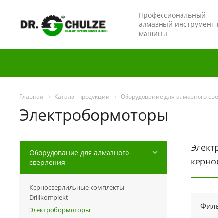
Профессиональный
алмазный инструмент 
машины
Главная
Каталог продукции
Оборудование для алмазного св
Электробормоторы
Элект
Оборудование для алмазного
керно
сверления
Керносверлильные комплекты
Drillkomplekt
Филь
Электробормоторы