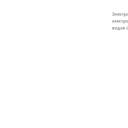
Электр
электр
видов 