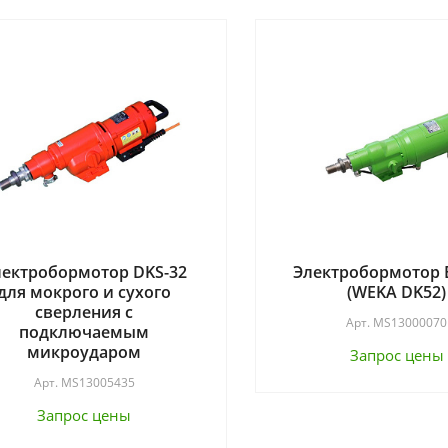
лектробормотор DKS-32
Электробормотор 
для мокрого и сухого
(WEKA DK52)
сверления с
Арт.
MS13000070
подключаемым
микроударом
Запрос цены
Арт.
MS13005435
Запрос цены