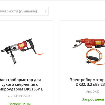
Электробормотор для
Электробормотор
сухого сверления с
DK32, 3,2 кВт 23
икроударом DKS15SP L
Арт.
DK32
Арт.
MS13004307
Запрос цены
Запрос цены