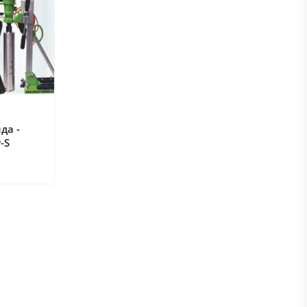
да -
-S