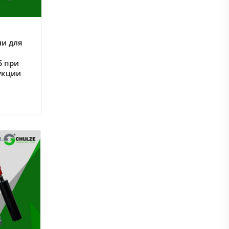
ли для
Б при
укции