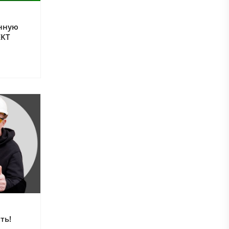
нную
EKT
ть!