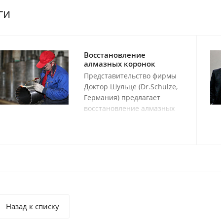
ги
Восстановление
алмазных коронок
Представительство фирмы
Доктор Шульце (Dr.Schulze,
Германия) предлагает
восстановление алмазных
буровых коронок любого
производителя сегментами
SuperPremium
производства Германии.
Назад к списку