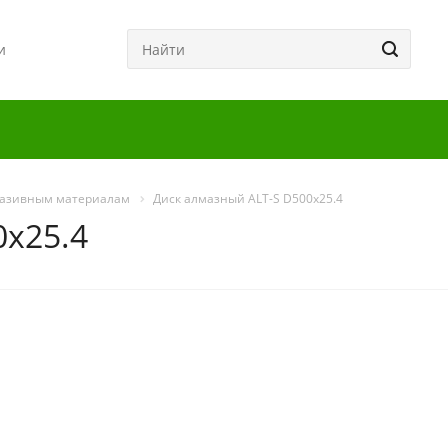
и
разивным материалам
Диск алмазный ALT-S D500х25.4
0х25.4