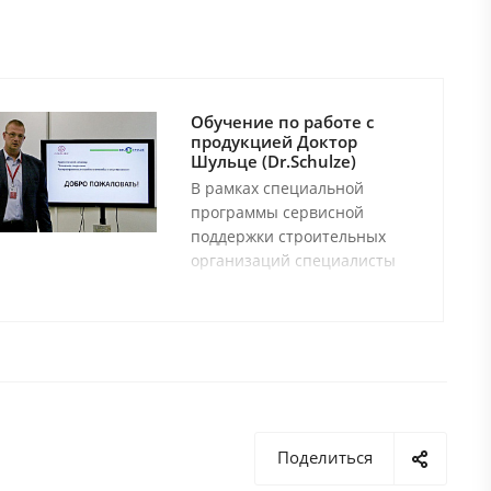
Обучение по работе с
продукцией Доктор
Шульце (Dr.Schulze)
В рамках специальной
программы сервисной
поддержки строительных
организаций специалисты
Доктор Шульце (Dr.Schulze)
организуют бесплатные
обучающие семинары, на
которых проходят мастер-
классы и обзоры,
касающиеся проблемных
зон в различных
технологических процессах.
Поделиться