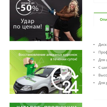
Опи
Диск
Проф
Для 
С ши
Высо
Для 