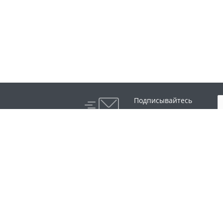
Подписывайтесь
на новости и акции:
Компания
Каталог
О компании
Оборудование для
алмазного сверления
История бренда
Камнерезные станки
Партнеры
Оборудование для
Области применения
обработки бетонных
полов