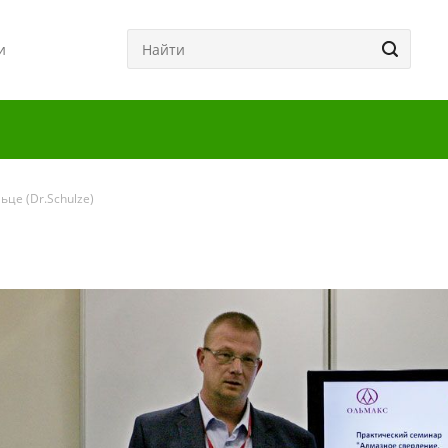
и
це (Dr.Schulze)