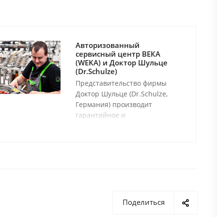
Авторизованный
сервисный центр ВЕКА
(WEKA) и Доктор Шульце
(Dr.Schulze)
Представительство фирмы
Доктор Шульце (Dr.Schulze,
Германия) производит
гарантийное и
послегарантийное сервисное
обслуживание и ремонт
электробормоторов фирмы
ВЕКА (WEKA) всех типов а
также любого оборудования
производства фирмы Доктор
Шульце (Dr.Schulze).
Поделиться