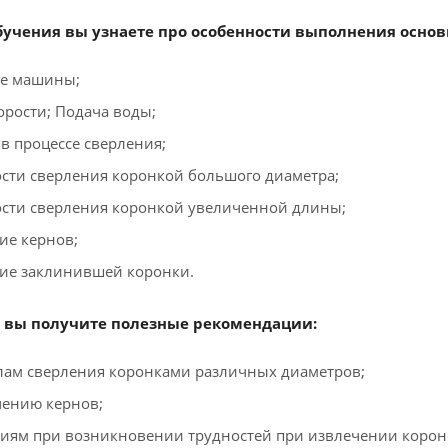
бучения вы узнаете про особенности выполнения основ
ие машины;
орости; Подача воды;
 в процессе сверления;
сти сверления коронкой большого диаметра;
сти сверления коронкой увеличенной длины;
ие кернов;
ие заклинившей коронки.
, вы получите полезные рекомендации:
лам сверления коронками различных диаметров;
чению кернов;
виям при возникновении трудностей при извлечении корон