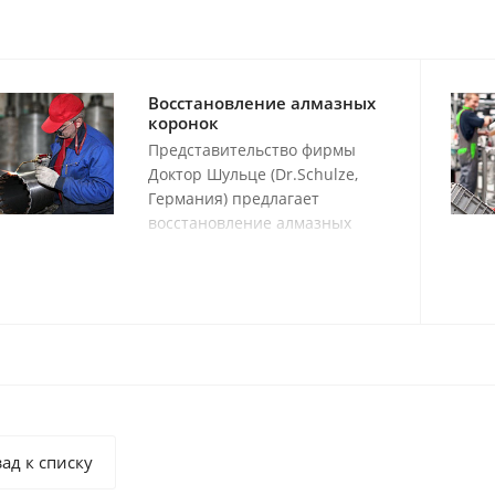
Восстановление алмазных
коронок
Представительство фирмы
Доктор Шульце (Dr.Schulze,
Германия) предлагает
восстановление алмазных
буровых коронок любого
производителя сегментами
SuperPremium производства
Германии.
ад к списку