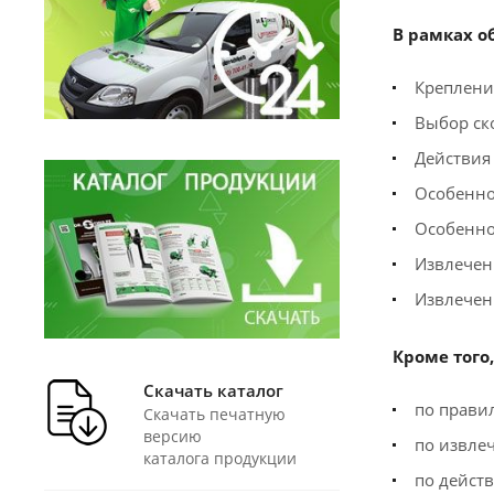
В рамках о
Креплен
Выбор ск
Действия
Особенно
Особенно
Извлечен
Извлечен
Кроме того
Скачать каталог
по прави
Скачать печатную
версию
по извле
каталога продукции
по дейст