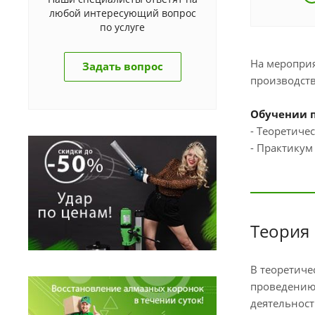
любой интересующий вопрос
по услуге
На мероприя
Задать вопрос
производст
Обучении 
- Теоретичес
- Практикум
Теория
В теоретиче
проведению 
деятельност