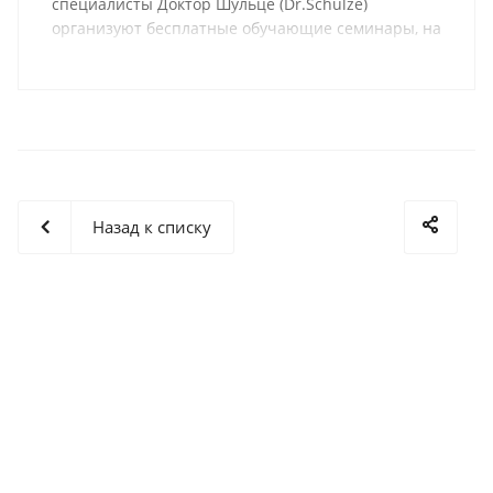
специалисты Доктор Шульце (Dr.Schulze)
организуют бесплатные обучающие семинары, на
которых проходят мастер-классы и обзоры,
касающиеся проблемных зон в различных
технологических процессах.
Назад к списку