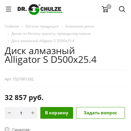
0
Главная
Каталог продукции
Алмазные диски
Диски по бетону, граниту, природному камню
Диск алмазный Alligator S D500х25.4
Диск алмазный
Alligator S D500х25.4
Арт.
TS21001332
32 857
руб.
В корзину
Задать вопрос
Гарантия: