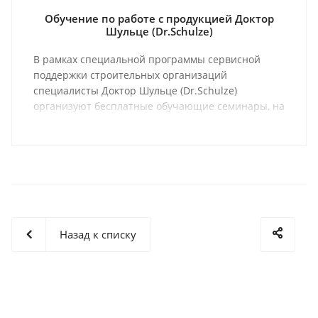
Обучение по работе с продукцией Доктор
Шульце (Dr.Schulze)
В рамках специальной программы сервисной
поддержки строительных организаций
специалисты Доктор Шульце (Dr.Schulze)
организуют бесплатные обучающие семинары, на
которых проходят мастер-классы и обзоры,
касающиеся проблемных зон в различных
технологических процессах.
Назад к списку