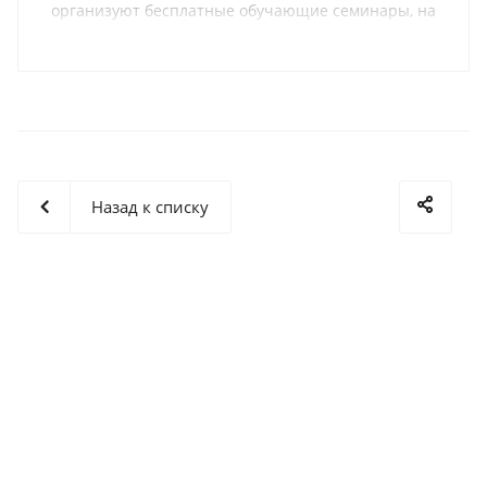
организуют бесплатные обучающие семинары, на
которых проходят мастер-классы и обзоры,
касающиеся проблемных зон в различных
технологических процессах.
Назад к списку