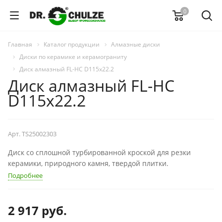
0
Главная
Каталог продукции
Алмазные диски
Диски по керамике и керамограниту
Диск алмазный FL-HC D115x22.2
Диск алмазный FL-HC
D115x22.2
Арт.
TS25002303
Диск со сплошной турбированной кроской для резки
керамики, природного камня, твердой плитки.
Подробнее
2 917
руб.