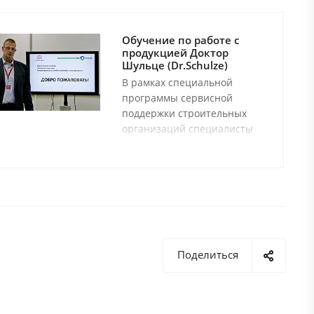
Обучение по работе с
продукцией Доктор
Шульце (Dr.Schulze)
В рамках специальной
программы сервисной
поддержки строительных
организаций специалисты
Доктор Шульце (Dr.Schulze)
организуют бесплатные
обучающие семинары, на
которых проходят мастер-
классы и обзоры,
касающиеся проблемных
зон в различных
технологических процессах.
Поделиться