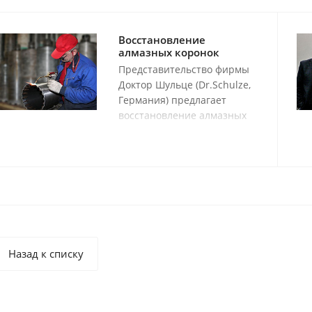
Восстановление
алмазных коронок
Представительство фирмы
Доктор Шульце (Dr.Schulze,
Германия) предлагает
восстановление алмазных
буровых коронок любого
производителя сегментами
SuperPremium
производства Германии.
Назад к списку