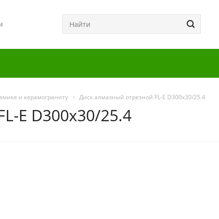
и
рамике и керамограниту
Диск алмазный отрезной FL-E D300x30/25.4
L-E D300x30/25.4