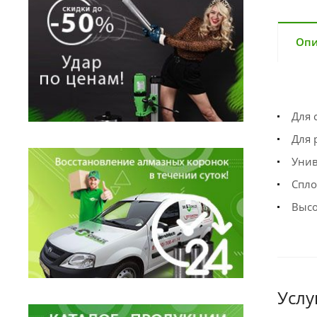
Опи
Для 
Для 
Унив
Спло
Высо
Услу