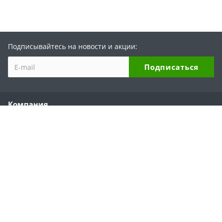
Подписывайтесь на новости и акции:
Компания
О компании
История бренда
Партнеры
Области применения
Отзывы
Реквизиты
Каталог