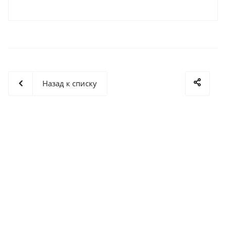
которых проходят мастер-классы и обзоры,
касающиеся проблемных зон в различных
технологических процессах.
Назад к списку