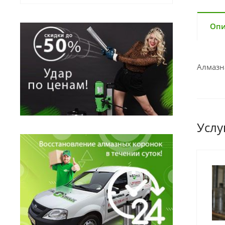
Опи
Алмазн
Услу