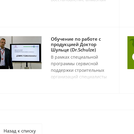
буровых коронок любого
производителя сегментами
SuperPremium
производства Германии.
Обучение по работе с
продукцией Доктор
Шульце (Dr.Schulze)
В рамках специальной
программы сервисной
поддержки строительных
организаций специалисты
Доктор Шульце (Dr.Schulze)
организуют бесплатные
обучающие семинары, на
которых проходят мастер-
классы и обзоры,
касающиеся проблемных
зон в различных
технологических процессах.
Назад к списку