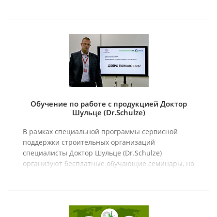
всех типов а также любого оборудования
производства фирмы Доктор Шульце (Dr.Schulze).
Обучение по работе с продукцией Доктор
Шульце (Dr.Schulze)
В рамках специальной программы сервисной
поддержки строительных организаций
специалисты Доктор Шульце (Dr.Schulze)
организуют бесплатные обучающие семинары, на
которых проходят мастер-классы и обзоры,
касающиеся проблемных зон в различных
технологических процессах.