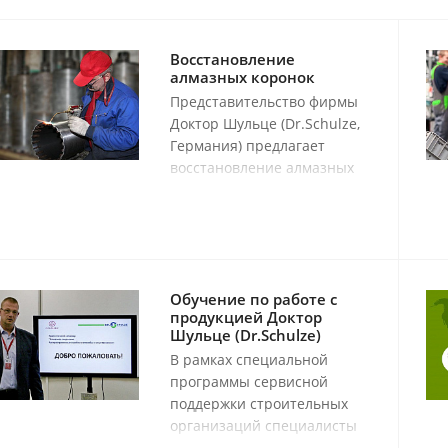
Восстановление
алмазных коронок
Представительство фирмы
Доктор Шульце (Dr.Schulze,
Германия) предлагает
восстановление алмазных
буровых коронок любого
производителя сегментами
SuperPremium
производства Германии.
Обучение по работе с
продукцией Доктор
Шульце (Dr.Schulze)
В рамках специальной
программы сервисной
поддержки строительных
организаций специалисты
Доктор Шульце (Dr.Schulze)