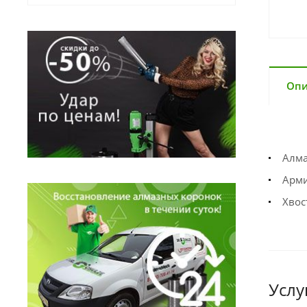
Опи
Алма
Арми
Хвос
Услу