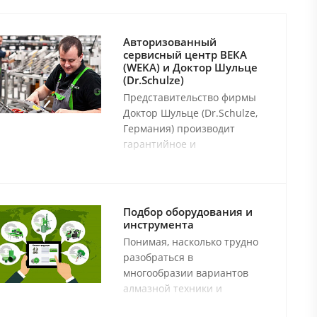
Авторизованный
сервисный центр ВЕКА
(WEKA) и Доктор Шульце
(Dr.Schulze)
Представительство фирмы
Доктор Шульце (Dr.Schulze,
Германия) производит
гарантийное и
послегарантийное
сервисное обслуживание и
ремонт электробормоторов
фирмы ВЕКА (WEKA) всех
Подбор оборудования и
типов а также любого
инструмента
оборудования производства
Понимая, насколько трудно
фирмы Доктор Шульце
разобраться в
(Dr.Schulze).
многообразии вариантов
алмазной техники и
инструмента, подобрать