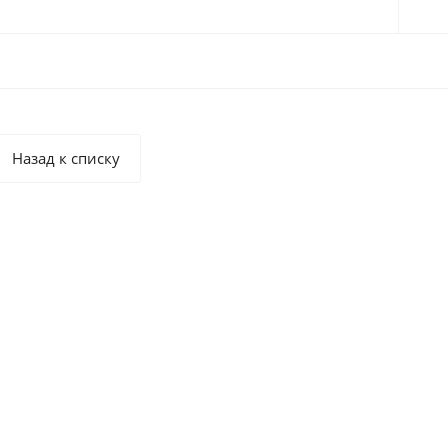
организуют бесплатные
обучающие семинары, на
которых проходят мастер-
классы и обзоры,
касающиеся проблемных
зон в различных
технологических процессах.
Назад к списку