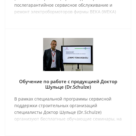
послегарантийное сервисное обслуживание и
ремонт электробормоторов фирмы ВЕКА (WEKA)
всех типов а также любого оборудования
производства фирмы Доктор Шульце (Dr.Schulze).
Обучение по работе с продукцией Доктор
Шульце (Dr.Schulze)
В рамках специальной программы сервисной
поддержки строительных организаций
специалисты Доктор Шульце (Dr.Schulze)
организуют бесплатные обучающие семинары, на
которых проходят мастер-классы и обзоры,
касающиеся проблемных зон в различных