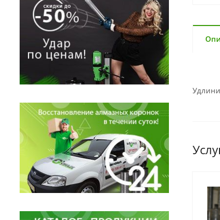
Опи
Удлини
Услу