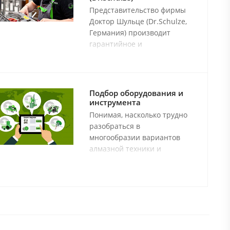
Представительство фирмы
Доктор Шульце (Dr.Schulze,
Германия) производит
гарантийное и
послегарантийное
сервисное обслуживание и
ремонт электробормоторов
фирмы ВЕКА (WEKA) всех
Подбор оборудования и
типов а также любого
инструмента
оборудования производства
Понимая, насколько трудно
фирмы Доктор Шульце
разобраться в
(Dr.Schulze).
многообразии вариантов
алмазной техники и
инструмента, подобрать
оптимальное по
характеристикам и цене
сочетание компонентов
оборудования и
соответствующий ему
инструмент, мы предлагаем