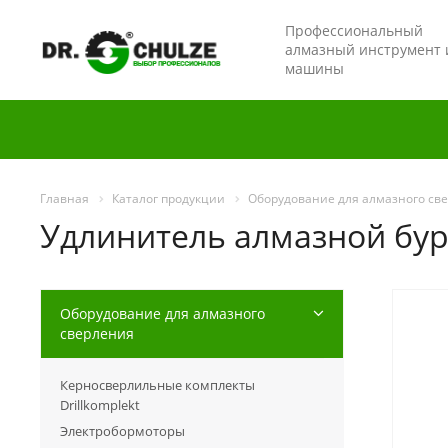
Профессиональный
алмазный инструмент 
машины
Главная
Каталог продукции
Оборудование для алмазного св
Удлинитель алмазной буро
Оборудование для алмазного
сверления
Керносверлильные комплекты
Drillkomplekt
Электробормоторы