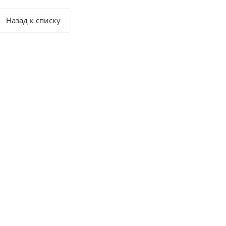
зон в различных
технологических процессах.
Назад к списку