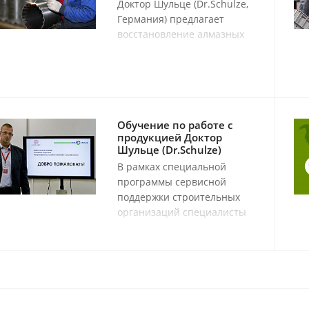
Доктор Шульце (Dr.Schulze,
Германия) предлагает
восстановление алмазных
буровых коронок любого
производителя сегментами
SuperPremium
производства Германии.
Обучение по работе с
продукцией Доктор
Шульце (Dr.Schulze)
В рамках специальной
программы сервисной
поддержки строительных
организаций специалисты
Доктор Шульце (Dr.Schulze)
организуют бесплатные
обучающие семинары, на
которых проходят мастер-
классы и обзоры,
касающиеся проблемных