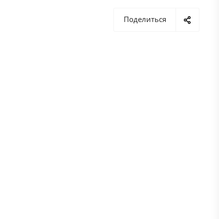
Вашему вниманию раздел с
Поделиться
материалами, которые
должны помочь Вам в
выборе правильного
оборудования и
инструмента.