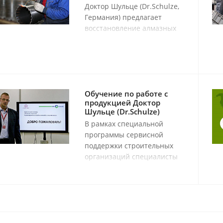
Доктор Шульце (Dr.Schulze,
Германия) предлагает
восстановление алмазных
буровых коронок любого
производителя сегментами
SuperPremium
производства Германии.
Обучение по работе с
продукцией Доктор
Шульце (Dr.Schulze)
В рамках специальной
программы сервисной
поддержки строительных
организаций специалисты
Доктор Шульце (Dr.Schulze)
организуют бесплатные
обучающие семинары, на
которых проходят мастер-
классы и обзоры,
касающиеся проблемных