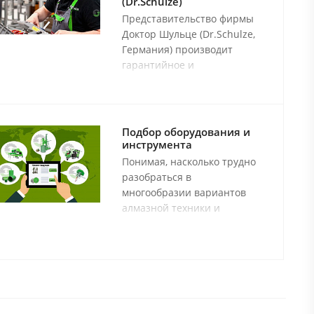
(Dr.Schulze)
Представительство фирмы
Доктор Шульце (Dr.Schulze,
Германия) производит
гарантийное и
послегарантийное
сервисное обслуживание и
ремонт электробормоторов
фирмы ВЕКА (WEKA) всех
Подбор оборудования и
типов а также любого
инструмента
оборудования производства
Понимая, насколько трудно
фирмы Доктор Шульце
разобраться в
(Dr.Schulze).
многообразии вариантов
алмазной техники и
инструмента, подобрать
оптимальное по
характеристикам и цене
сочетание компонентов
оборудования и
соответствующий ему