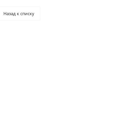
зон в различных
технологических процессах.
Назад к списку