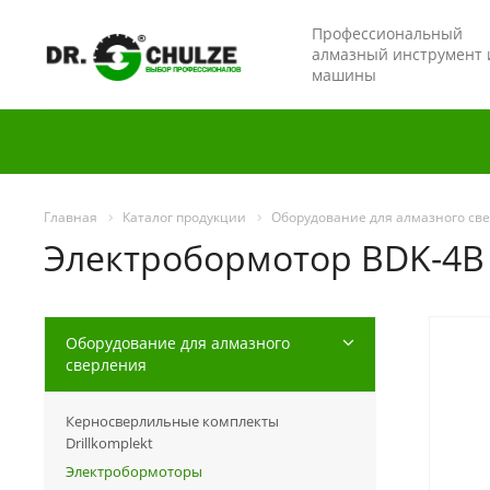
Профессиональный
алмазный инструмент 
машины
Главная
Каталог продукции
Оборудование для алмазного св
Электробормотор BDK-4B
Оборудование для алмазного
сверления
Керносверлильные комплекты
Drillkomplekt
Электробормоторы