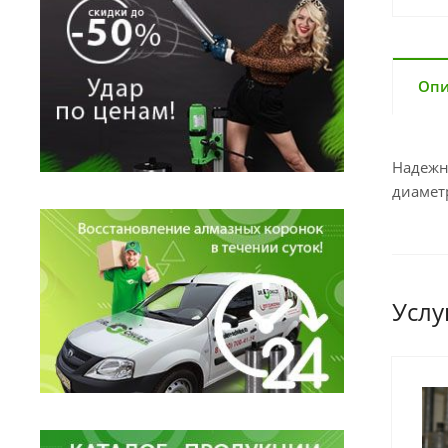
Опи
Надежн
диамет
Услу