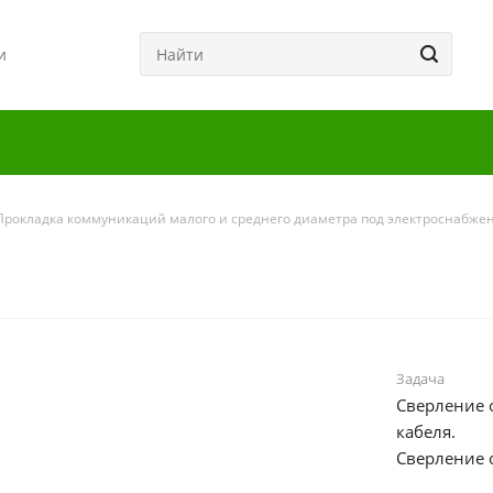
и
Прокладка коммуникаций малого и среднего диаметра под электроснабже
Задача
Сверление 
кабеля.
Сверление 