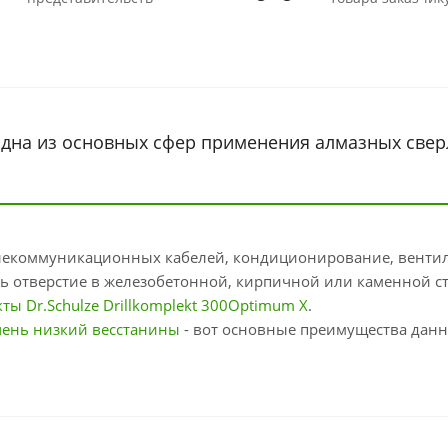
одна из основных сфер применения алмазных све
телекоммуникационных кабелей, кондиционирование, венти
ть отверстие в железобетонной, кирпичной или каменной ст
ы Dr.Schulze Drillkomplekt 300Optimum X
.
чень низкий весстанины
- вот основные преимущества данн