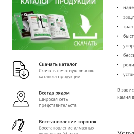
наде
защи
тран
быст
упор
бесс
Скачать каталог
роли
Скачать печатную версию
уста
каталога продукции
В завис
Всегда рядом
камня 
Широкая сеть
представительств
Восстановление коронок
Восстановление алмазных
Услу
коронок за 24 часа