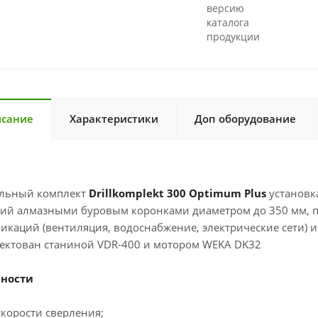
версию
каталога
продукции
сание
Характеристики
Доп оборудование
льный комплект
Drillkomplekt 300 Optimum Plus
установка
тий алмазными буровым коронками диаметром до 350 мм, п
каций (вентиляция, водоснабжение, электрические сети) и 
ектован станиной VDR-400 и мотором WEKA DK32
нности
скорости сверления;