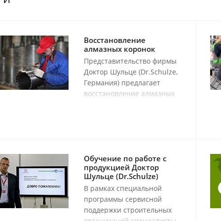
Восстановление
алмазных коронок
Представительство фирмы
Доктор Шульце (Dr.Schulze,
Германия) предлагает
восстановление алмазных
буровых коронок любого
производителя сегментами
SuperPremium
производства Германии.
Обучение по работе с
продукцией Доктор
Шульце (Dr.Schulze)
В рамках специальной
программы сервисной
поддержки строительных
организаций специалисты