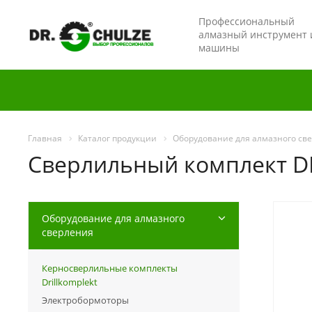
Профессиональный
алмазный инструмент 
машины
Главная
Каталог продукции
Оборудование для алмазного св
Сверлильный комплект D
Оборудование для алмазного
сверления
Керносверлильные комплекты
Drillkomplekt
Электробормоторы