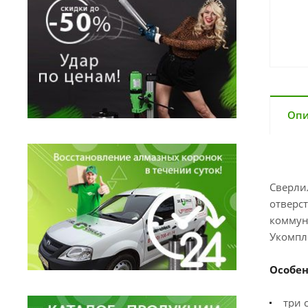
Опи
Сверли
отверс
коммуни
Укомпл
Особе
три 