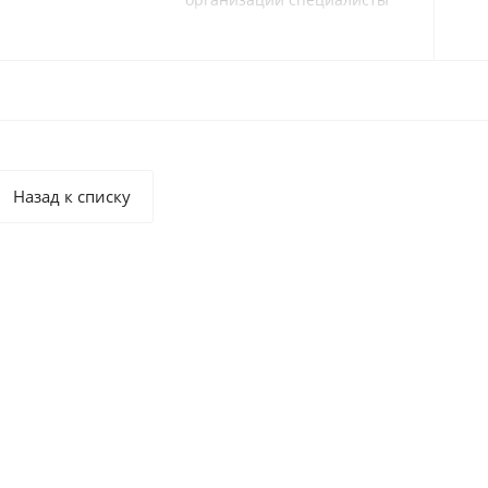
Доктор Шульце (Dr.Schulze)
организуют бесплатные
обучающие семинары, на
которых проходят мастер-
классы и обзоры,
касающиеся проблемных
зон в различных
технологических процессах.
Назад к списку