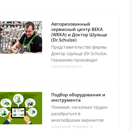
Авторизованный
сервисный центр ВЕКА
(WEKA) и Доктор Шульце
(Dr.Schulze)
Представительство фирмы
Доктор Шульце (Dr.Schulze,
Германия) производит
гарантийное и
послегарантийное
сервисное обслуживание и
ремонт электробормоторов
фирмы ВЕКА (WEKA) всех
Подбор оборудования и
типов а также любого
инструмента
оборудования производства
Понимая, насколько трудно
фирмы Доктор Шульце
разобраться в
(Dr.Schulze).
многообразии вариантов
алмазной техники и